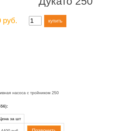
Дукато 250
 руб.
купить
ивная насоса с тройником 250
56):
Цена за шт
Позвонить
4400 руб.