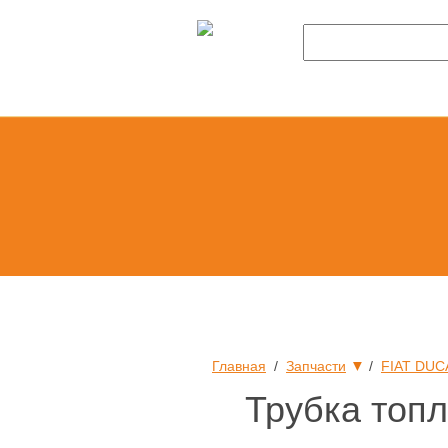
▼
Главная
/
Запчасти
/
FIAT DUC
Трубка топл