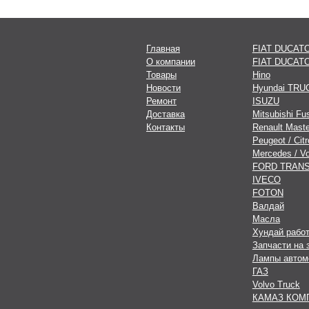
Главная
FIAT DUCATO
О компании
FIAT DUCATO
Товары
Hino
Новости
Hyundai TRU
Ремонт
ISUZU
Доставка
Mitsubishi Fu
Контакты
Renault Maste
Peugeot / Cit
Mercedes / V
FORD TRANS
IVECO
FOTON
Валдай
Масла
Хундай рабо
Запчасти на 
Лампы автом
ГАЗ
Volvo Truck
КАМАЗ КОМ