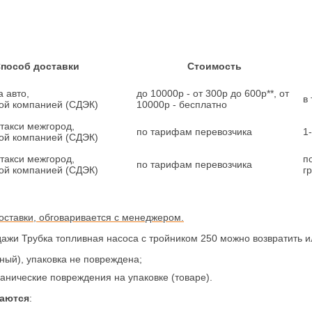
пособ доставки
Стоимость
 авто,
до 10000р - от 300р до 600р**, от
в
ой компанией (СДЭК)
10000р - бесплатно
 такси межгород,
по тарифам перевозчика
1
ой компанией (СДЭК)
 такси межгород,
п
по тарифам перевозчика
ой компанией (СДЭК)
г
 доставки, обговаривается с менеджером.
ажи Трубка топливная насоса с тройником 250 можно возвратить и
рный), упаковка не повреждена;
ханические повреждения на упаковке (товаре).
маются
: