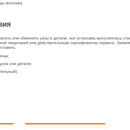
ды монтажа,
вия
ратить или обменять узлы и детали, чья установка выполнялась ст
ой лицензией или действительным сертификатом сервиса. Заявля
ставить:
ятие;
узла или детали;
тельный).