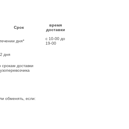
время
Срок
доставки
с 10-00 до
 течении дня*
19-00
-2 дня
о срокам доставки
рузоперевозчика
ли обменять, если: