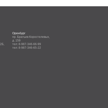
Оренбург
пр. Братьев Коростелевых,
д. 159
.2Б,
тел:
8-987-346-66-99
тел:
8-987-346-65-22