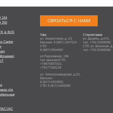
 244
СВЯЗАТЬСЯ С НАМИ
 250
CK & BUS
Уфа
Стерлитамак
ул. Энергетиков, д. 1/2
ул. Дружбы, д.47А,
so Canter
Магазин:
8 (987) 1047514
тел.
+79170408090
;
СТО:
СТО: ул. Вагонная, д
r
8 (987) 5854060
тел.
+79170408090
roen
olkswagen
ул.Пархоменко, 198
тел. магазин/СТО:
IT
+79875857010
,
+79177306129
ул. Электрозаводская, д.2/1,
Магазин:
8 (917) 0453605
,
та
СТО:
8 (917) 0405065
заказ л/а
обильные
ПАС/JAC