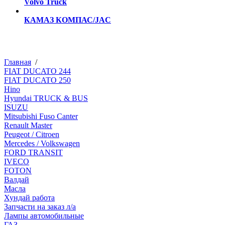
Volvo Truck
КАМАЗ КОМПАС/JAC
Главная
/
FIAT DUCATO 244
FIAT DUCATO 250
Hino
Hyundai TRUCK & BUS
ISUZU
Mitsubishi Fuso Canter
Renault Master
Peugeot / Citroen
Mercedes / Volkswagen
FORD TRANSIT
IVECO
FOTON
Валдай
Масла
Хундай работа
Запчасти на заказ л/а
Лампы автомобильные
ГАЗ